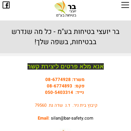
בר יועצי בטיחות בע"מ - כל מה שנדרש
בבטיחות, בשפה שלך!
אנא מלא פרטים ליצירת קשר
משרד:
08-6774928
פקס:
08-6774893
נייד:
050-5403314
קיבוץ בית ניר. ד.נ שדה גת 79560
Email
:
silan@bar-safety.com