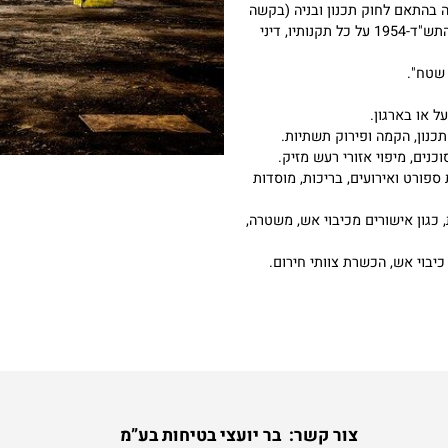
דה בהתאם לחוק תכנון ובניה (בקשה
להיתר תנאיו ואגרות) (תיקון מס' 3) התשס"ח – 2008, חוק החשמל, התש"ד-1954 על כל תקנותיו, דיני
ארגון.
 הקמה ופירוק תשתיות.
מיפוי אזורי רעש מזיק.
 ואירועים, בריכות, מוסדות
ן אישורים מכיבוי אש, משטרה,
אש, הכשרת צוותי חירום.