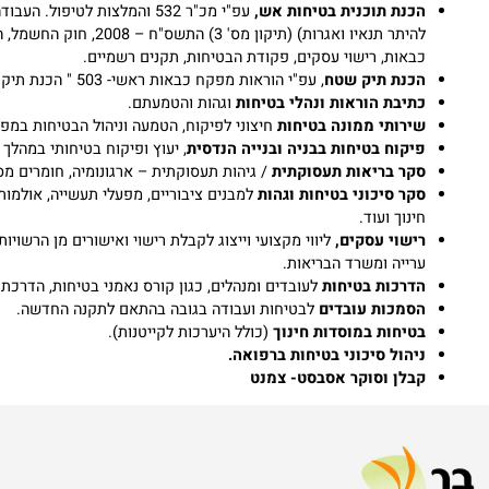
הכנת תוכנית בטיחות אש
,
עפ"י מכ"ר 532 והמלצות לטיפול. העבו
כבאות, רישוי עסקים, פקודת הבטיחות, תקנים רשמיים.
הכנת תיק שטח
, עפ"י הוראות מפקח כבאות ראשי- 503 " הכנת תיק שטח".
כתיבת הוראות ונהלי בטיחות
וגהות והטמעתם.
שירותי
ממונה בטיחות
חיצוני לפיקוח, הטמעה וניהול הבטיחות במפעל או ב
פיקוח בטיחות בבניה ובנייה הנדסית
, יעוץ ופיקוח בטיחותי במהלך תכנון,
סקר בריאות תעסוקתית
/ גיהות תעסוקתית – ארגונומיה, חומרים מסוכנים, 
סקר סיכוני בטיחות וגהות
למבנים ציבוריים, מפעלי תעשייה, אולמות ספורט
חינוך ועוד.
רישוי עסקים,
ליווי מקצועי וייצוג לקבלת רישוי ואישורים מן הרשויות, כגו
ערייה ומשרד הבריאות.
הדרכות בטיחות
לעובדים ומנהלים, כגון קורס נאמני בטיחות, הדרכת כיבוי 
הסמכות עובדים
לבטיחות ועבודה בגובה בהתאם לתקנה החדשה.
בטיחות במוסדות חינוך
(כולל היערכות לקייטנות).
ניהול סיכוני בטיחות ברפואה.
קבלן וסוקר אסבסט- צמנט