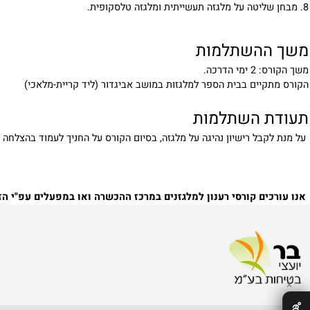
ההשתלמות
 הדרכה.
קיים בבית הספר למלגזות במושב אביגדור (ליד קריית-מלאכי)
 השתלמות
קבל רישיון נהיגה על מלגזה, בסיום הקורס על החניך לעמוד בהצלחה במבח
קורס ר
ים קורסי רענון למלגזנים במרכז ההכשרה ואו במפעלים עפ"י הזמנה 
fice@bar-safety.com