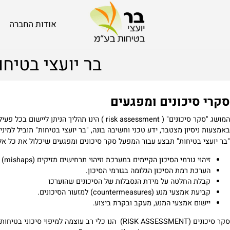
אודות החברה
בר יועצי בטיחות
סיכונים ומפגעים
ה מיישם גישה פרו אקטיבית, גישה מובנית ושיטתית לטיפול בסיכונים ומטרתו לצמצם ככל הניתן את הפגיעה בעובד ובציוד במהלך ביצוע עבודה.
יסיון מצטבר, ידע טכני וחשיבה בונה, "בר יועצי בטיחות" תוביל למינימו
 בטיחות" תבצע עבור המפעל סקר סיכונים ומפגעים שיכלול את כל אלו :
וי גורמי הסיכון הקיימים במערכת וזיהוי תרחישים מזיקים (mishaps)
כת רמת הסיכון הגלומה בגורמי הסיכון.
ת החלטה על מידת הנסבלות של הסיכונים שהוערכו
מצעי מנע (countermeasures) למזעור הסיכונים.
ום אמצעי המנע, מעקב ובקרת ביצוע.