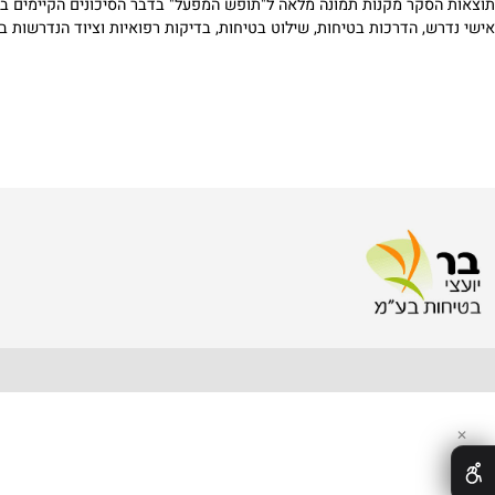
 1– 1954, בסעיף 8ד(ב) לחוק (הכנת תוכנית בטיחות ונושאים נוספים).
קר מקנות תמונה מלאה ל"תופש המפעל" בדבר הסיכונים הקיימים במפעל ומג
, הדרכות בטיחות, שילוט בטיחות, בדיקות רפואיות וציוד הנדרשות בהתאם 
fice@bar-safety.com